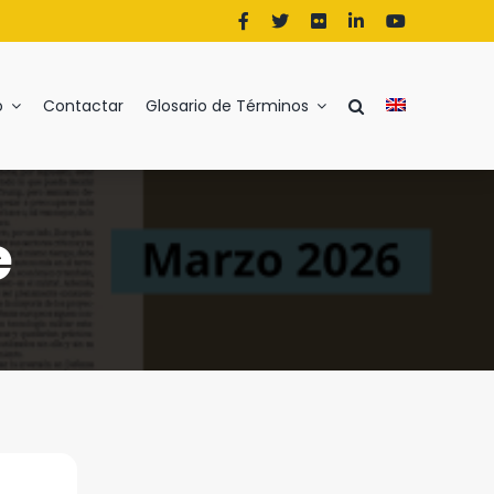
o
Contactar
Glosario de Términos
R
S
T
U
V
W
Y
Z
e