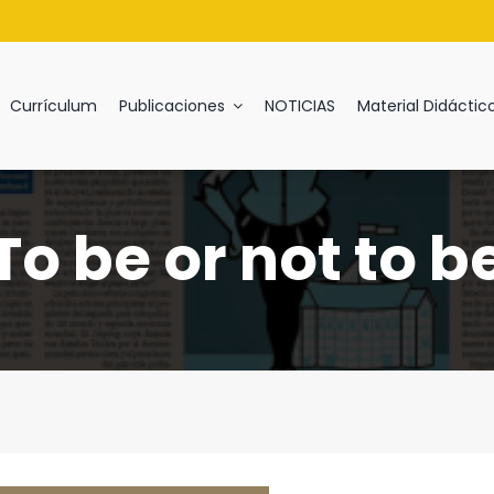
Currículum
Publicaciones
NOTICIAS
Material Didáctic
G
H
I
J
K
L
M
N
O
P
Q
To be or not to b