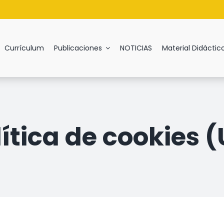
Currículum
Publicaciones
NOTICIAS
Material Didáctic
G
H
I
J
K
L
M
N
O
P
Q
lítica de cookies (