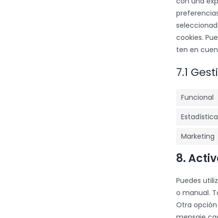
con una exp
preferencia
seleccionad
cookies. Pue
ten en cuen
7.1 Ges
Funcional
Estadístic
Marketing
8. Acti
Puedes utili
o manual. T
Otra opción
mensaje cad