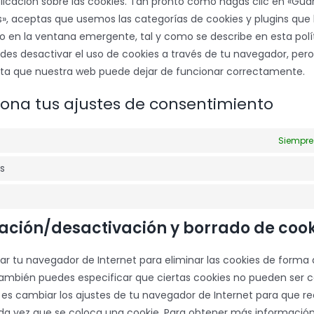
licación sobre las cookies. Tan pronto como hagas clic en «Gua
s», aceptas que usemos las categorías de cookies y plugins que
o en la ventana emergente, tal y como se describe en esta polí
des desactivar el uso de cookies a través de tu navegador, pero,
ta que nuestra web puede dejar de funcionar correctamente.
tiona tus ajustes de consentimiento
Siempre
as
vación/desactivación y borrado de coo
zar tu navegador de Internet para eliminar las cookies de form
ambién puedes especificar que ciertas cookies no pueden ser c
 es cambiar los ajustes de tu navegador de Internet para que re
a vez que se coloca una cookie. Para obtener más información