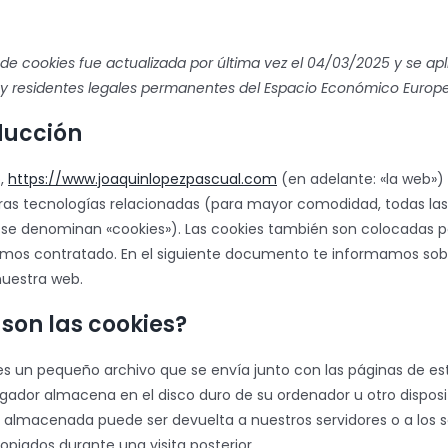
a de cookies fue actualizada por última vez el 04/03/2025 y se apl
y residentes legales permanentes del Espacio Económico Europe
oducción
b,
https://www.joaquinlopezpascual.com
(en adelante: «la web») u
tras tecnologías relacionadas (para mayor comodidad, todas las
 se denominan «cookies»). Las cookies también son colocadas p
emos contratado. En el siguiente documento te informamos sobr
nuestra web.
 son las cookies?
es un pequeño archivo que se envía junto con las páginas de es
gador almacena en el disco duro de su ordenador u otro disposit
 almacenada puede ser devuelta a nuestros servidores o a los s
opiados durante una visita posterior.