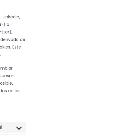
 LinkedIn,
r») o
tter),
 derivado de
kies. Este
.
ambiar
rocesan
sible.
dos en los
l
Consent