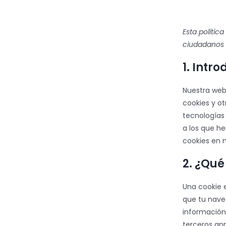
Esta polític
ciudadanos 
1. Intr
Nuestra we
cookies y o
tecnologías
a los que h
cookies en 
2. ¿Qué
Una cookie 
que tu nave
información
terceros apr