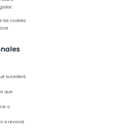
gador.
 las cookies
ocar
onales
qué sucederá
es que
rar o
ho a revocar