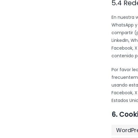
5.4 Red
En nuestra w
WhatsApp y 
compartir (p
LinkedIn, W
Facebook, X 
contenido p
Por favor le
frecuenteme
usando esta
Facebook, X 
Estados Unid
6. Cook
WordPr