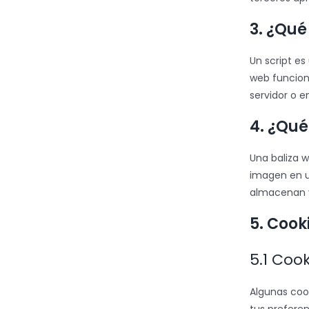
3. ¿Qué
Un script e
web funcion
servidor o en
4. ¿Qué
Una baliza w
imagen en un
almacenan v
5. Cook
5.1 Coo
Algunas coo