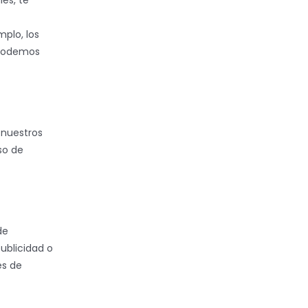
es, te
plo, los
 Podemos
 nuestros
so de
de
ublicidad o
es de