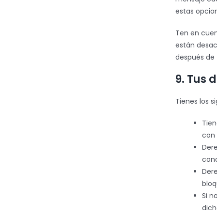
estas opcion
Ten en cuen
están desact
después de 
9. Tus 
Tienes los s
Tien
con 
Dere
con
Dere
bloq
Si n
dich