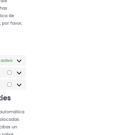
rdar
 has
tica de
 por favor,
 activo
Estadísticas
Marketing
kies
a automática
olocadas.
cibas un
 sobre