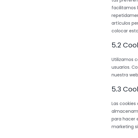
tus preferen
facilitamos 
repetidamen
artículos p
colocar esta
5.2 Coo
Utilizamos c
usuarios. C
nuestra web
5.3 Coo
Las cookies
almacenamie
para hacer e
marketing si