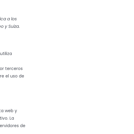
ica a los
o y Suiza.
tiliza
or terceros
e el uso de
ta web y
ivo. La
ervidores de