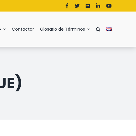
o
Contactar
Glosario de Términos
R
S
T
U
V
W
Y
Z
UE)