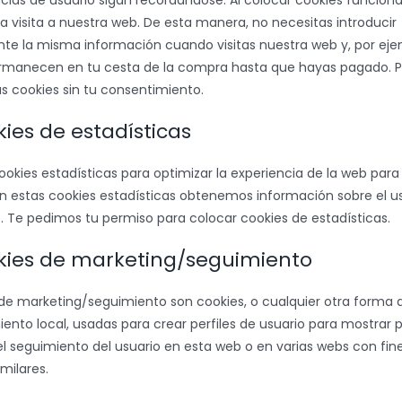
cias de usuario sigan recordándose. Al colocar cookies funcional
la visita a nuestra web. De esta manera, no necesitas introducir
te la misma información cuando visitas nuestra web y, por ejem
ermanecen en tu cesta de la compra hasta que hayas pagado.
s cookies sin tu consentimiento.
kies de estadísticas
ookies estadísticas para optimizar la experiencia de la web para
on estas cookies estadísticas obtenemos información sobre el u
. Te pedimos tu permiso para colocar cookies de estadísticas.
kies de marketing/seguimiento
 de marketing/seguimiento son cookies, o cualquier otra forma 
nto local, usadas para crear perfiles de usuario para mostrar p
l seguimiento del usuario en esta web o en varias webs con fin
milares.